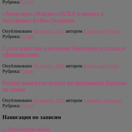
Рубрика:
Спорт
«Авангард» обыграл ЦСКА и вышел в
полуфинал Кубка Гагарина
Опубликовано
16 апреля, 2026
автором
Владислав Уткин
Рубрика:
Спорт
Стало известно о желании Овечкина остаться в
«Вашингтоне»
Опубликовано
16 апреля, 2026
автором
Владислав Уткин
Рубрика:
Спорт
Россия выиграла золото на чемпионате Европы
по дзюдо
Опубликовано
16 апреля, 2026
автором
Андрей Стрельцов
Рубрика:
Спорт
Навигация по записям
←
Предыдущие записи