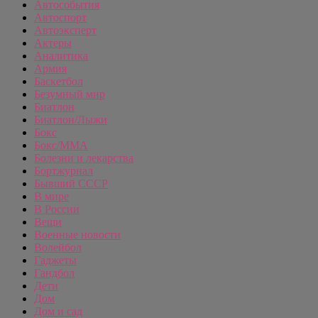
Автособытия
Автоспорт
Автоэксперт
Актеры
Аналитика
Армия
Баскетбол
Безумный мир
Биатлон
Биатлон/Лыжи
Бокс
Бокс/MMA
Болезни и лекарства
Бортжурнал
Бывший СССР
В мире
В России
Вещи
Военные новости
Волейбол
Гаджеты
Гандбол
Дети
Дом
Дом и сад