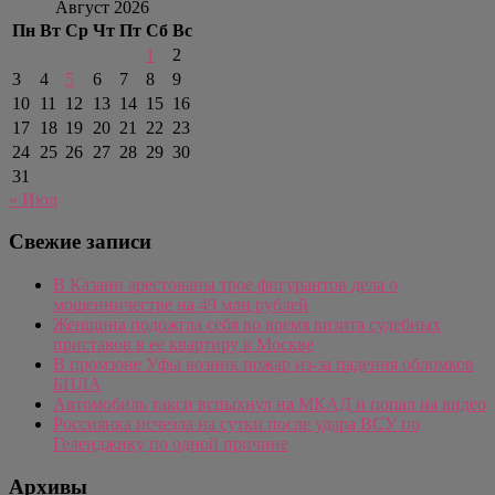
Август 2026
Пн
Вт
Ср
Чт
Пт
Сб
Вс
1
2
3
4
5
6
7
8
9
10
11
12
13
14
15
16
17
18
19
20
21
22
23
24
25
26
27
28
29
30
31
« Июл
Свежие записи
В Казани арестованы трое фигурантов дела о
мошенничестве на 49 млн рублей
Женщина подожгла себя во время визита судебных
приставов в ее квартиру в Москве
В промзоне Уфы возник пожар из-за падения обломков
БПЛА
Автомобиль такси вспыхнул на МКАД и попал на видео
Россиянка исчезла на сутки после удара ВСУ по
Геленджику по одной причине
Архивы