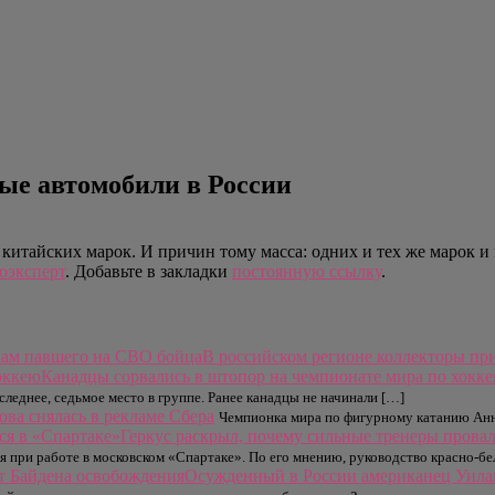
ые автомобили в России
тайских марок. И причин тому масса: одних и тех же марок и м
оэксперт
. Добавьте в закладки
постоянную ссылку
.
В российском регионе коллекторы пр
Канадцы сорвались в штопор на чемпионате мира по хокк
еднее, седьмое место в группе. Ранее канадцы не начинали […]
ва снялась в рекламе Сбера
Чемпионка мира по фигурному катанию Анн
Геркус раскрыл, почему сильные тренеры прова
 при работе в московском «Спартаке». По его мнению, руководство красно-б
Осужденный в России американец Уилан