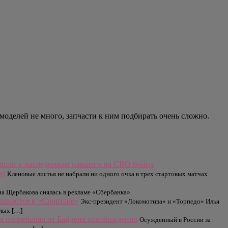
оделей не много, запчасти к ним подбирать очень сложно.
ишли к наследникам павшего на СВО бойца
ею
Кленовые листья не набрали ни одного очка в трех стартовых матчах
а Щербакова снялась в рекламе «Сбербанка».
ливаются в «Спартаке»
Экс-президент «Локомотива» и «Торпедо» Илья
елых […]
 потребовал от Байдена освобождения
Осужденный в России за