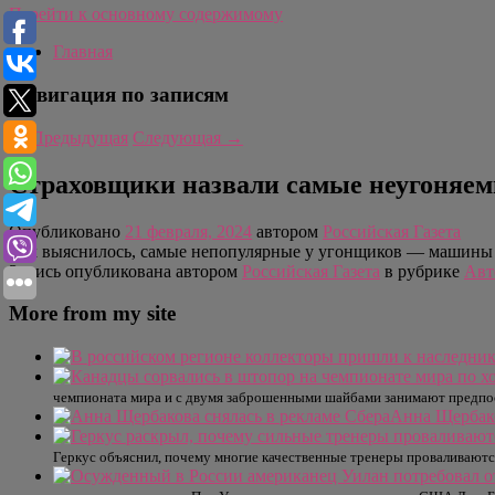
Перейти к основному содержимому
Главная
Навигация по записям
←
Предыдущая
Следующая
→
Страховщики назвали самые неугоняем
Опубликовано
21 февраля, 2024
автором
Российская Газета
Как выяснилось, самые непопулярные у угонщиков — машины ки
Запись опубликована автором
Российская Газета
в рубрике
Авт
More from my site
чемпионата мира и с двумя заброшенными шайбами занимают предпосл
Анна Щербако
Геркус объяснил, почему многие качественные тренеры проваливаются