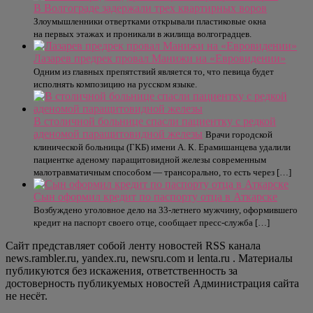
В Волгограде задержали трех квартирных воров
Злоумышленники отвертками открывали пластиковые окна
на первых этажах и проникали в жилища волгоградцев.
Лазарев предрек провал Манижи на «Евровидении»
Одним из главных препятствий является то, что певица будет
исполнять композицию на русском языке.
В столичной больнице спасли пациентку с редкой
аденомой паращитовидной железы
Врачи городской
клинической больницы (ГКБ) имени А. К. Ерамишанцева удалили
пациентке аденому паращитовидной железы современным
малотравматичным способом — трансорально, то есть через […]
Сын оформил кредит по паспорту отца в Аткарске
Возбуждено уголовное дело на 33-летнего мужчину, оформившего
кредит на паспорт своего отце, сообщает пресс-служба […]
Сайт представляет собой ленту новостей RSS канала
news.rambler.ru, yandex.ru, newsru.com и lenta.ru . Материалы
публикуются без искажения, ответственность за
достоверность публикуемых новостей Администрация сайта
не несёт.