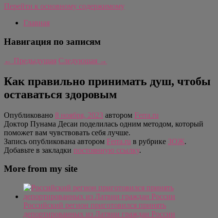
Перейти к основному содержимому
Главная
Навигация по записям
←
Предыдущая
Следующая
→
Как правильно принимать душ, чтобы
оставаться здоровым
Опубликовано
8 ноября, 2023
автором
Ferra.ru
Доктор Пунама Десаи поделилась одним методом, который
поможет вам чувствовать себя лучше.
Запись опубликована автором
Ferra.ru
в рубрике
ЗОЖ
.
Добавьте в закладки
постоянную ссылку
.
More from my site
Российский регион приготовился принять
депортированных из Латвии граждан России