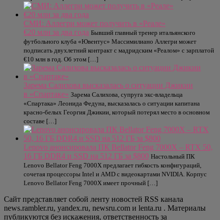
СМИ: Аллегри может получить в «Реале»
€20 млн за два года
Бывший главный тренер итальянского
футбольного клуба «Ювентус» Массимилиано Аллегри может
подписать двухлетний контракт с мадридским «Реалом» с зарплатой
€10 млн в год. Об этом […]
Зарема Салихова высказалась о ситуации Джикии
в «Спартаке»
Зарема Салихова, супруга экс-владельца
«Спартака» Леонида Федуна, высказалась о ситуации капитана
красно-белых Георгия Джикии, который потерял место в основном
составе […]
Lenovo анонсировала ПК Bellator Feng 7000X – RTX 50,
16 ГБ DDR4 и SSD на 512 ГБ за $800
Настольный ПК
Lenovo Bellator Feng 7000X предлагает гибкость конфигураций,
сочетая процессоры Intel и AMD с видеокартами NVIDIA. Корпус
Lenovo Bellator Feng 7000X имеет прочный […]
Сайт представляет собой ленту новостей RSS канала
news.rambler.ru, yandex.ru, newsru.com и lenta.ru . Материалы
публикуются без искажения, ответственность за