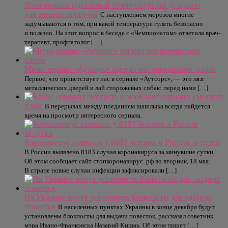
Врач назвала идеальный температурный диапазон
для зимних прогулок
С наступлением морозов многие
задумываются о том, при какой температуре гулять безопасно
и полезно. На этот вопрос в беседе с «Чемпионатом» ответила врач-
терапевт, профпатолог […]
Мини-сериал «Аутсорс» вызвал непримиримые споры
Первое, что приветствует нас в сериале «Аутсорс», — это лязг
металлических дверей и лай сторожевых собак: перед нами […]
Какие сериалы смотреть
в мае
В перерывах между поеданием шашлыка всегда найдется
время на просмотр интересного сериала.
Коронавирус выявили у 8183 человек в России за сутки
В России выявлено 8183 случая коронавируса за минувшие сутки.
Об этом сообщает сайт стопкоронавирус. рф во вторник, 18 мая.
В стране новые случаи инфекции зафиксировали […]
На Украине могут установить блокпосты для раздачи
повесток
В населенных пунктах Украины в конце декабря будут
установлены блокпосты для выдачи повесток, рассказал советник
мэра Ивано-Франковска Назарий Кишак. Об этом пишет […]