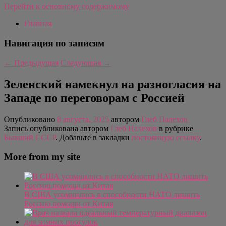
Перейти к основному содержимому
Главная
Навигация по записям
←
Предыдущая
Следующая
→
Зеленский намекнул на разногласия на
Западе по переговорам с Россией
Опубликовано
8 августа, 2025
автором
Глеб Палехов
Запись опубликована автором
Глеб Палехов
в рубрике
Бывший СССР
. Добавьте в закладки
постоянную ссылку
.
More from my site
В США усомнились в способности НАТО лишить
Россию помощи от Китая