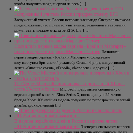
чтобы получить заряд энергии на весь […]
Заслуженный учитель России предрек отмену ЕГЭ
Заслуженный учитель России историк Александр Снегуров высказал
предположение, что прием вступительных экзаменов в вуз онлайн
может стать началом отказа от ЕГЭ, Ura. […]
Появились первые кадры сериала «Брайн и Маргарет»
про последнее интервью Маргарет Тэтчер
Появились
первые кадры сериала «Брайан и Маргарет». Создателем
шоу выступил британский режиссёр Стивен Фрирз, выпустивший
ленты «Опасные связи», «Герой», «Королева» и другие […]
The Verge: Microsoft анонсировала прозрачный Xbox в
честь 25-летия бренда
Microsoft представила специальную
версию игровой консоли Xbox Series X, посвященную 25-летию
бренда Xbox. Юбилейная модель получила полупрозрачный зеленый
дизайн, вдохновленный […]
В период нерабочих дней в России выросло число
DDoS-атак на онлайн-магазины
Эксперты связывают всплеск
мошенничества с вводом ограничений против коронавируса. По их