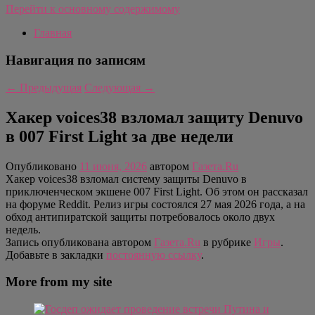
Перейти к основному содержимому
Главная
Навигация по записям
←
Предыдущая
Следующая
→
Хакер voices38 взломал защиту Denuvo
в 007 First Light за две недели
Опубликовано
11 июня, 2026
автором
Газета.Ru
Хакер voices38 взломал систему защиты Denuvo в
приключенческом экшене 007 First Light. Об этом он рассказал
на форуме Reddit. Релиз игры состоялся 27 мая 2026 года, а на
обход антипиратской защиты потребовалось около двух
недель.
Запись опубликована автором
Газета.Ru
в рубрике
Игры
.
Добавьте в закладки
постоянную ссылку
.
More from my site