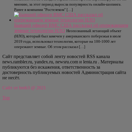
мнению, за этот период выросла популярность онлайн-шопинга.
Ранее в компании "Ростелеком" […]
Бывший офицер ВМС США рассказал об опережающем
земные технологии НЛО
Неопознанный летающий объект
(НЛО), который был замечен у американского побережья в июле
2019 года, использовал технологии, которые на 100-1000 лет
опережают земные. Об этом рассказал […]
Сайт представляет собой ленту новостей RSS канала
news.rambler.ru, yandex.ru, newsru.com и lenta.ru . Материалы
публикуются без искажения, ответственность за
достоверность публикуемых новостей Администрация сайта
не несёт.
Сайт от bmb3 @ 2021
Top