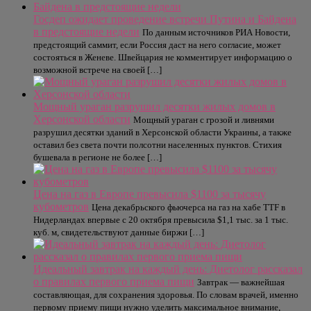
Госдеп ожидает проведение встречи Путина и Байдена
в предстоящие недели
По данным источников РИА Новости,
предстоящий саммит, если Россия даст на него согласие, может
состояться в Женеве. Швейцария не комментирует информацию о
возможной встрече на своей […]
Мощный ураган разрушил десятки жилых домов в
Херсонской области
Мощный ураган с грозой и ливнями
разрушил десятки зданий в Херсонской области Украины, а также
оставил без света почти полсотни населенных пунктов. Стихия
бушевала в регионе не более […]
Цена на газ в Европе превысила $1100 за тысячу
кубометров
Цена декабрьского фьючерса на газ на хабе TTF в
Нидерландах впервые с 20 октября превысила $1,1 тыс. за 1 тыс.
куб. м, свидетельствуют данные биржи […]
Идеальный завтрак на каждый день: Диетолог рассказал
о правилах первого приема пищи
Завтрак — важнейшая
составляющая, для сохранения здоровья. По словам врачей, именно
первому приему пищи нужно уделить максимальное внимание,