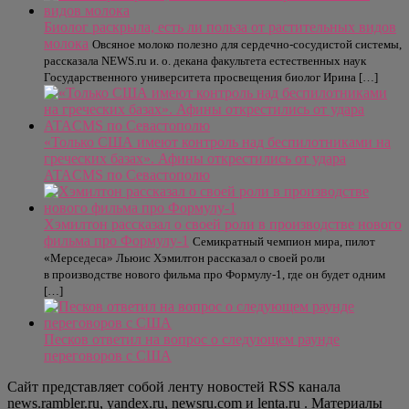
Биолог раскрыла, есть ли польза от растительных видов
молока
Овсяное молоко полезно для сердечно-сосудистой системы,
рассказала NEWS.ru и. о. декана факультета естественных наук
Государственного университета просвещения биолог Ирина […]
«Только США имеют контроль над беспилотниками на
греческих базах». Афины открестились от удара
ATACMS по Севастополю
Хэмилтон рассказал о своей роли в производстве нового
фильма про Формулу-1
Семикратный чемпион мира, пилот
«Мерседеса» Льюис Хэмилтон рассказал о своей роли
в производстве нового фильма про Формулу-1, где он будет одним
[…]
Песков ответил на вопрос о следующем раунде
переговоров с США
Сайт представляет собой ленту новостей RSS канала
news.rambler.ru, yandex.ru, newsru.com и lenta.ru . Материалы