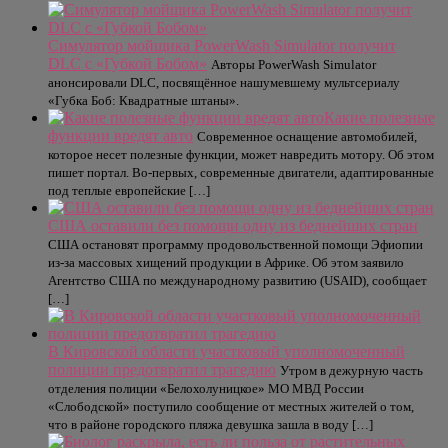
Симулятор мойщика PowerWash Simulator получит
DLC с «Губкой Бобом»
Авторы PowerWash Simulator
анонсировали DLC, посвящённое нашумевшему мультсериалу
«Губка Боб: Квадратные штаны».
Какие полезные
функции вредят авто
Современное оснащение автомобилей,
которое несет полезные функции, может навредить мотору. Об этом
пишет портал. Во-первых, современные двигатели, адаптированные
под теплые европейские […]
США оставили без помощи одну из беднейших стран
США остановят программу продовольственной помощи Эфиопии
из-за массовых хищений продукции в Африке. Об этом заявило
Агентство США по международному развитию (USAID), сообщает
[…]
В Кировской области участковый уполномоченный
полиции предотвратил трагедию
Утром в дежурную часть
отделения полиции «Белохолуницкое» МО МВД России
«Слободской» поступило сообщение от местных жителей о том,
что в районе городского пляжа девушка зашла в воду […]