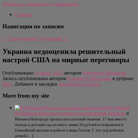
Перейти к основному содержимому
Главная
Навигация по записям
←
Предыдущая
Следующая
→
Украина недооценила решительный
настрой США на мирные переговоры
Опубликовано
4 марта, 2025
автором
Елизавета Мытарева
Запись опубликована автором
Елизавета Мытарева
в рубрике
Мир
. Добавьте в закладки
постоянную ссылку
.
More from my site
В Нижнем Новгороде пропал шестилетний ребенок
В
Нижнем Новгороде пропал шестилетний мальчик. 17 мая вместо
похода в детский сад он взял у мамы 50 рублей и отправился в
ближайший магазин в районе улицы Гоголя. С тех пор ребенок
домой […]