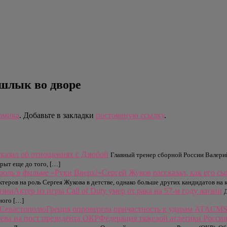
ашлык во дворе
омика
. Добавьте в закладки
постоянную ссылку
.
казал об отношениях с Дзюбой
Главный тренер сборной России Валери
рыт еще до того, […]
Сергей Жуков рассказал, как его с
еров на роль Сергея Жукова в детстве, однако больше других кандидатов на к
Актер из игры Call of Duty умер от рака на 57-м году жизни
ного […]
Греция опровергла причастность к ударам ATACM
Федерация тяжелой атлетики России