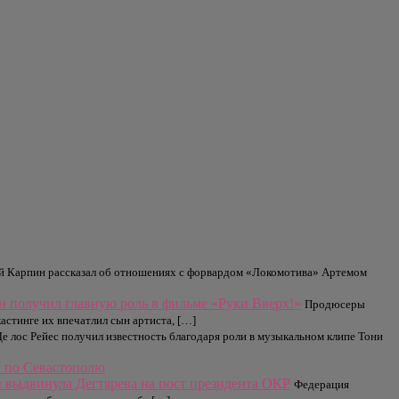
й Карпин рассказал об отношениях с форвардом «Локомотива» Артемом
ын получил главную роль в фильме «Руки Вверх!»
Продюсеры
астинге их впечатлил сын артиста, […]
Де лос Рейес получил известность благодаря роли в музыкальном клипе Тони
S по Севастополю
 выдвинула Дегтярева на пост президента ОКР
Федерация