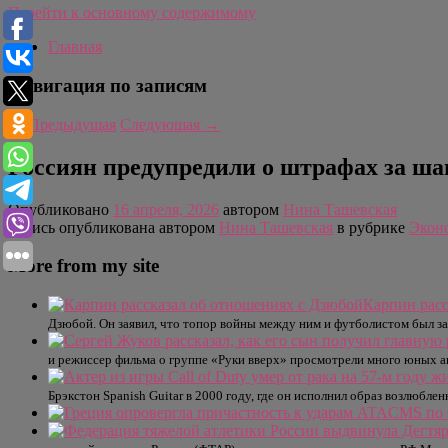
Перейти к основному содержимому
Главная
Навигация по записям
←
Предыдущая
Следующая
→
Россиян предупредили о штрафах за ш
Опубликовано
16 апреля, 2026
автором
Нина Ташевская
Запись опубликована автором
Нина Ташевская
в рубрике
Экон
More from my site
Карпин расс
Дзюбой. Он заявил, что топор войны между ним и футболистом был за
и режиссер фильма о группе «Руки вверх» просмотрели много юных акт
Брэкстон Spanish Guitar в 2000 году, где он исполнил образ возлюблен