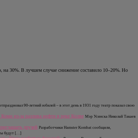
но, на 30%. В лучшем случае снижение составило 10–20%. Но
отпраздновал 90-летний юбилей – в этот день в 1931 году театр показал свою
Коми из-за разлива нефти в реке Колве
Мэр Усинска Николай Такаев
приглашать друзей
Разработчики Hamster Kombat сообщили,
ты будут […]