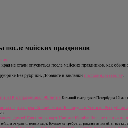
ны после майских праздников
твия
 края не стали опускаться после майских праздников, как обыч
рубрике Без рубрики. Добавьте в закладки
постоянную ссылку
.
ий БТК отпраздновал 90-летие
Большой театр кукол Петербурга 16 мая 
Режим ЧС введен в Усинске Республики 
23.
Для новых карт Hamster Kombat больше не нужно 
ей для открытия новых карт. Больше не требуется раздавать инвайты, все кар