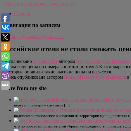
Перейти к основному содержимому
Главная
Навигация по записям
←
Предыдущая
Следующая
→
Российские отели не стали снижать це
Опубликовано
17 мая, 2021
автором
Яндекс.Новости: Путешес
В этом году цены на номера гостиниц и отелей Краснодарского
некоторые оставили такие высокие цены на весь сезон.
Запись опубликована автором
Яндекс.Новости: Путешествия
в 
More from my site
Петербургск
первую премьеру – спектакль […]
подписал постановление о введении на территории муниципалитета с 
что по просьбам пользователей убрали необходимость приглашать друз