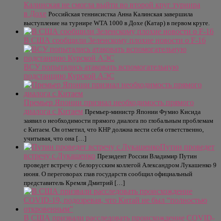
Калинская не смогла выйти во второй круг турнира
в Дохе
Российская теннисистка Анна Калинская завершила
выступление на турнире WTA 1000 в Дохе (Катар) в первом круге.
В США сообщили Зеленскому плохие новости о F-16
ВСУ попытались атаковать вспомогательную
подстанцию Курской АЭС
Премьер Японии признал необходимость прямого
диалога с Китаем
Премьер-министр Японии Фумио Кисида
заявил о необходимости прямого диалога по глобальным проблемам
с Китаем. Он отметил, что КНР должна вести себя ответственно,
учитывая, что она […]
Путин проведет
встречу с Лукашенко
Президент России Владимир Путин
проведет встречу с белорусским коллегой Александром Лукашенко 9
июня. О переговорах глав государств сообщил официальный
представитель Кремля Дмитрий […]
В США призвали расследовать происхождение COVID-