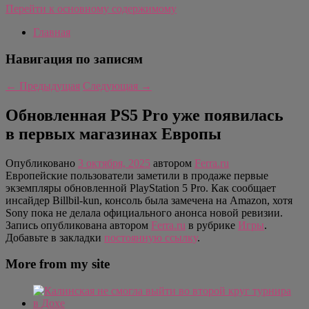
Перейти к основному содержимому
Главная
Навигация по записям
←
Предыдущая
Следующая
→
Обновленная PS5 Pro уже появилась
в первых магазинах Европы
Опубликовано
3 октября, 2025
автором
Ferra.ru
Европейские пользователи заметили в продаже первые
экземпляры обновленной PlayStation 5 Pro. Как сообщает
инсайдер Billbil-kun, консоль была замечена на Amazon, хотя
Sony пока не делала официального анонса новой ревизии.
Запись опубликована автором
Ferra.ru
в рубрике
Игры
.
Добавьте в закладки
постоянную ссылку
.
More from my site