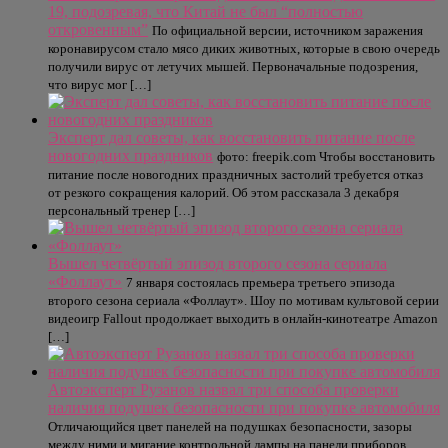
19, подозревая, что Китай не был “полностью
откровенным”
По официальной версии, источником заражения
коронавирусом стало мясо диких животных, которые в свою очередь
получили вирус от летучих мышей. Первоначальные подозрения,
что вирус мог […]
Эксперт дал советы, как восстановить питание после
новогодних праздников
фото: freepik.com Чтобы восстановить
питание после новогодних праздничных застолий требуется отказ
от резкого сокращения калорий. Об этом рассказала 3 декабря
персональный тренер […]
Вышел четвёртый эпизод второго сезона сериала
«Фоллаут»
7 января состоялась премьера третьего эпизода
второго сезона сериала «Фоллаут». Шоу по мотивам культовой серии
видеоигр Fallout продолжает выходить в онлайн-кинотеатре Amazon
[…]
Автоэксперт Рузанов назвал три способа проверки
наличия подушек безопасности при покупке автомобиля
Отличающийся цвет панелей на подушках безопасности, зазоры
между ними и мигание контрольной лампы на панели приборов