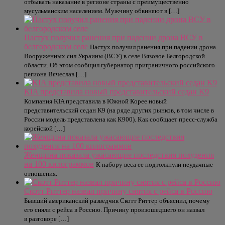
отбывать наказание в регионе страны с преимущественно
мусульманским населением. Мужчину обвиняют в […]
Пастух получил ранения при падении дрона ВСУ в
белгородском селе
Пастух получил ранения при падении дрона
Вооруженных сил Украины (ВСУ) в селе Вязовое Белгородской
области. Об этом сообщил губернатор приграничного российского
региона Вячеслав […]
KIA представила новый представительский седан K9
Компания KIA представила в Южной Корее новый
представительский седан K9 (на ряде других рынков, в том числе в
России модель представлена как К900). Как сообщает пресс-служба
корейской […]
Женщина показала ужасающие последствия похудения
на 100 килограммов
К набору веса ее подтолкнули неудачные
отношения.
Скотт Риттер назвал причину снятия с рейса в Россию
Бывший американский разведчик Скотт Риттер объяснил, почему
его сняли с рейса в Россию. Причину произошедшего он назвал
в разговоре […]