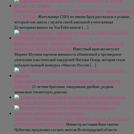
Школьница подружилась с учительницей и завела роман
с ее мужем
Жительница США по имени Брук рассказала о романе,
который она завела с мужем своей школьной учительницы.
Ее интервью вышло на YouTube-канале […]
Врач-косметолог оценила внешность самой красивой
замужней женщины России
Известный врач-косметолог
Марият Мухина оценила внешность обвиненной в чрезмерном
увлечении пластической хирургией Натальи Оскар, которая стала
победительницей конкурса «Миссис Россия […]
Ожидавшая двойню родила аномально гигантского
ребенка
21-летняя британка, ожидавшая двойню, родила
аномально гигантскую девочку.
Названа заподозренная во взятках российская судья
Минюст предложил сослать сжегшего Коран в колонию
мусульманского региона
Министр юстиции Константин
Чуйченко предложил сослать жителя Волгоградской области