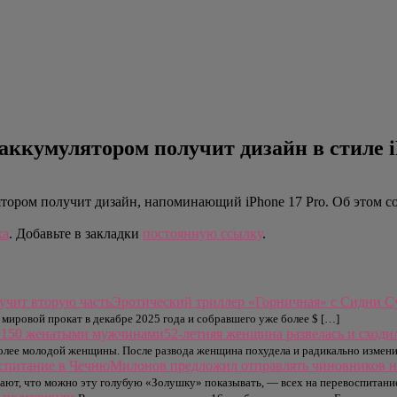
кумулятором получит дизайн в стиле i
ором получит дизайн, напоминающий iPhone 17 Pro. Об этом с
ка
. Добавьте в закладки
постоянную ссылку
.
Эротический триллер «Горничная» с Сидни С
ировой прокат в декабре 2025 года и собравшего уже более $ […]
52-летняя женщина развелась и сход
 более молодой женщины. После развода женщина похудела и радикально измен
Милонов предложил отправлять чиновников н
ают, что можно эту голубую «Золушку» показывать, — всех на перевоспитание