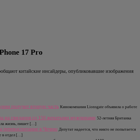
Phone 17 Pro
ообщают китайские инсайдеры, опубликовавшие изображения
уини получит вторую часть
Кинокомпания Lionsgate объявила о работе
ила на свидания со 150 женатыми мужчинами
52-летняя Британка
ила жизнь, пишет […]
а перевоспитание в Чечню
Депутат надеется, что никто не попытается
 в отдел […]