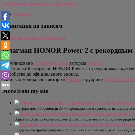
Перейти к основному содержимому
Главная
Навигация по записям
←
Предыдущая
Следующая
→
Флагман HONOR Power 2 с рекордным ак
Опубликовано
25 декабря, 2025
автором
Ferra.ru
Флагманский смартфон HONOR Power 2 с рекордным аккумулят
устройства до официального анонса.
Запись опубликована автором
Ferra.ru
в рубрике
Наука и техни
More from my site
над фильмом «Горничная 2» — продолжением триллера, вышедшего в м
Элизабет Хил прожила с мужем 25 лет, после чего он бросил ее ради
поддержать прокат фильма в России. «Тех чиновников, которые подум