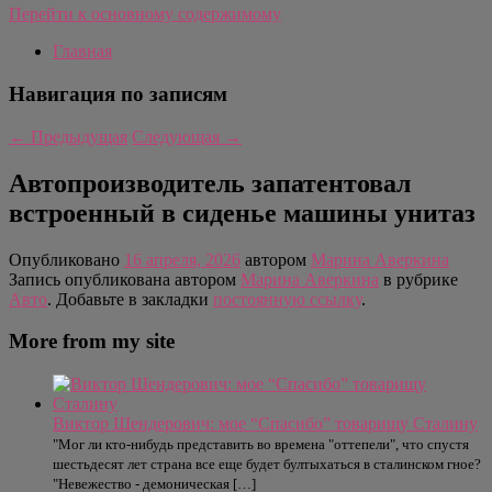
Перейти к основному содержимому
Главная
Навигация по записям
←
Предыдущая
Следующая
→
Автопроизводитель запатентовал
встроенный в сиденье машины унитаз
Опубликовано
16 апреля, 2026
автором
Марина Аверкина
Запись опубликована автором
Марина Аверкина
в рубрике
Авто
. Добавьте в закладки
постоянную ссылку
.
More from my site
Виктор Шендерович: мое “Спасибо” товарищу Сталину
"Мог ли кто-нибудь представить во времена "оттепели", что спустя
шестьдесят лет страна все еще будет бултыхаться в сталинском гное?
"Невежество - демоническая […]