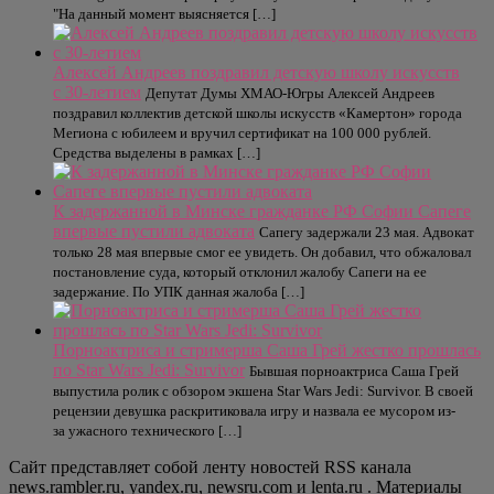
"На данный момент выясняется […]
Алексей Андреев поздравил детскую школу искусств
с 30-летием
Депутат Думы ХМАО-Югры Алексей Андреев
поздравил коллектив детской школы искусств «Камертон» города
Мегиона с юбилеем и вручил сертификат на 100 000 рублей.
Средства выделены в рамках […]
К задержанной в Минске гражданке РФ Софии Сапеге
впервые пустили адвоката
Сапегу задержали 23 мая. Адвокат
только 28 мая впервые смог ее увидеть. Он добавил, что обжаловал
постановление суда, который отклонил жалобу Сапеги на ее
задержание. По УПК данная жалоба […]
Порноактриса и стримерша Саша Грей жестко прошлась
по Star Wars Jedi: Survivor
Бывшая порноактриса Саша Грей
выпустила ролик с обзором экшена Star Wars Jedi: Survivor. В своей
рецензии девушка раскритиковала игру и назвала ее мусором из-
за ужасного технического […]
Сайт представляет собой ленту новостей RSS канала
news.rambler.ru, yandex.ru, newsru.com и lenta.ru . Материалы